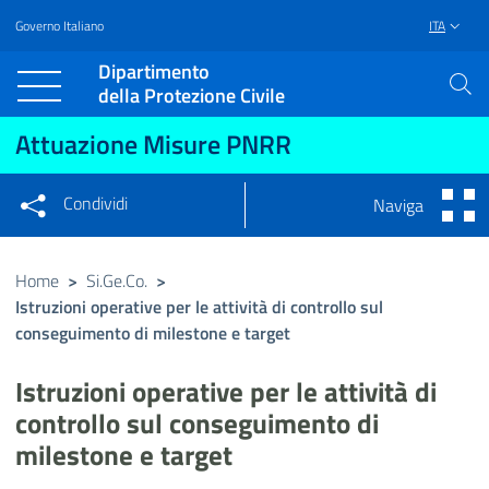
Governo Italiano
ITA
Vai al contenuto principale
Raggiungi il piè di pagina
Dipartimento
della Protezione Civile
Attuazione Misure PNRR
Condividi
Naviga
Condividi sui social network
Condividi su Facebook
Condividi su Twitter
Home
>
Si.Ge.Co.
>
Istruzioni operative per le attività di controllo sul
Condividi su LinkedIn
conseguimento di milestone e target
Istruzioni operative per le attività di
controllo sul conseguimento di
milestone e target